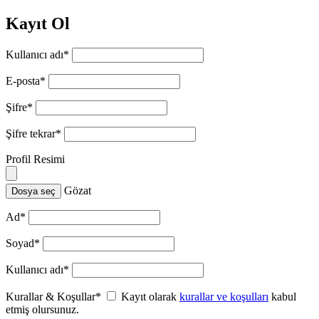
Kayıt Ol
Kullanıcı adı
*
E-posta
*
Şifre
*
Şifre tekrar
*
Profil Resimi
Gözat
Dosya seç
Ad
*
Soyad
*
Kullanıcı adı
*
Kurallar & Koşullar
*
Kayıt olarak
kurallar ve koşulları
kabul
etmiş olursunuz.