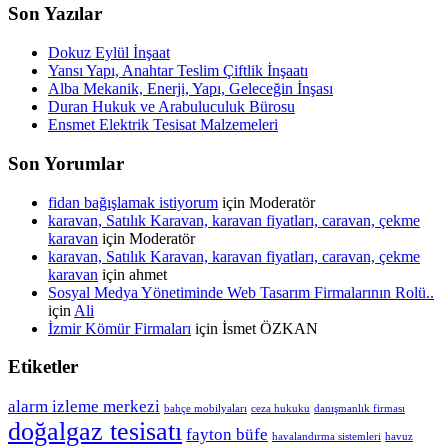
Son Yazılar
Dokuz Eylül İnşaat
Yansı Yapı, Anahtar Teslim Çiftlik İnşaatı
Alba Mekanik, Enerji, Yapı, Geleceğin İnşası
Duran Hukuk ve Arabuluculuk Bürosu
Ensmet Elektrik Tesisat Malzemeleri
Son Yorumlar
fidan bağışlamak istiyorum
için
Moderatör
karavan, Satılık Karavan, karavan fiyatları, caravan, çekme
karavan
için
Moderatör
karavan, Satılık Karavan, karavan fiyatları, caravan, çekme
karavan
için
ahmet
Sosyal Medya Yönetiminde Web Tasarım Firmalarının Rolü..
için
Ali
İzmir Kömür Firmaları
için
İsmet ÖZKAN
Etiketler
alarm izleme merkezi
bahçe mobilyaları
ceza hukuku
danışmanlık firması
doğalgaz tesisatı
fayton büfe
havalandırma sistemleri
havuz