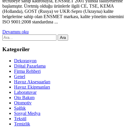
tecrübeye sahip kadrosuyla, ENSMET 2001 yılında faaliyetlerine
başlamıştır. Üretmiş olduğu ürünlerle ilgili CE, TSE, KEMA
(Hollanda), GOST (Rusya) ve UKR-Sepro (Ukrayna) kalite
belgelerine sahip olan ENSMET markası, kalite yönetim sistemini
ISO 9001:2008 standardına ...
Devamını oku
Kategoriler
Dekorasyon
Dijital Pazarlama
Firma Rehberi
Genel
Havuz Aksesuarları
Havuz Ekipmanları
Laboratuvar
Oto Bakım
Otomotiv
Sağlık
Sosyal Medya
Tekstil
Temizlik