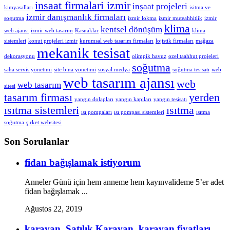
insaat firmalari izmir
inşaat projeleri
kimyasalları
isitma ve
izmir danışmanlık firmaları
sogutma
izmir lokma
izmir muteahhitlik
izmir
klima
kentsel dönüşüm
web ajansı
izmir web tasarım
Kasnaklar
klima
sistemleri
konut projeleri izmir
kurumsal web tasarım firmaları
lojistik firmaları
mağaza
mekanik tesisat
dekorasyonu
olimpik havuz
ozel taahhut projeleri
soğutma
saha servis yönetimi
site bina yönetimi
sosyal medya
soğutma tesisatı
web
web tasarım ajansı
web
web tasarım
sitesi
tasarım firması
yerden
yangın dolapları
yangın kapıları
yangın tesisatı
ısıtma sistemleri
ısıtma
ısı pompaları
ısı pompası sistemleri
ısıtma
soğutma
şirket websitesi
Son Sorulanlar
fidan bağışlamak istiyorum
Anneler Günü için hem anneme hem kayınvalideme 5’er adet
fidan bağışlamak ...
Ağustos 22, 2019
karavan, Satılık Karavan, karavan fiyatları,