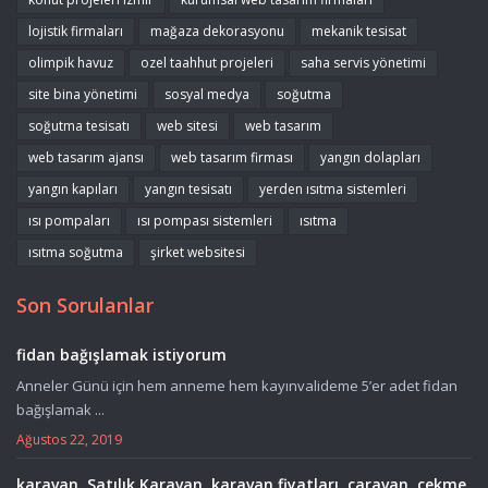
lojistik firmaları
mağaza dekorasyonu
mekanik tesisat
olimpik havuz
ozel taahhut projeleri
saha servis yönetimi
site bina yönetimi
sosyal medya
soğutma
soğutma tesisatı
web sitesi
web tasarım
web tasarım ajansı
web tasarım firması
yangın dolapları
yangın kapıları
yangın tesisatı
yerden ısıtma sistemleri
ısı pompaları
ısı pompası sistemleri
ısıtma
ısıtma soğutma
şirket websitesi
Son Sorulanlar
fidan bağışlamak istiyorum
Anneler Günü için hem anneme hem kayınvalideme 5’er adet fidan
bağışlamak ...
Ağustos 22, 2019
karavan, Satılık Karavan, karavan fiyatları, caravan, çekme