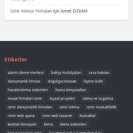
İzmir Kömür Firmaları
için
İsmet ÖZKAN
Etiketler
alarm izleme merkezi
bahçe mobilyaları
ceza hukuku
danışmanlık firması
doğalgaz tesisatı
fayton büfe
havalandırma sistemleri
havuz kimyasalları
insaat firmalari izmir
inşaat projeleri
isitma ve sogutma
izmir danışmanlık firmaları
izmir lokma
izmir muteahhitlik
izmir web ajansı
izmir web tasarım
Kasnaklar
kentsel dönüşüm
klima
klima sistemleri
konut projeleri izmir
kurumsal web tasarım firmaları