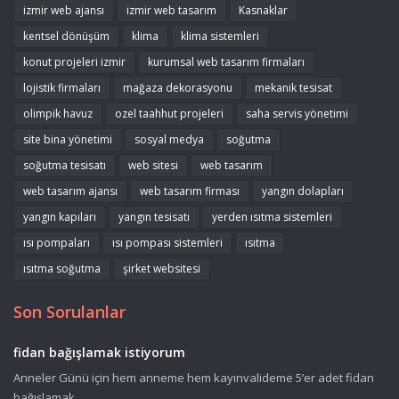
izmir web ajansı
izmir web tasarım
Kasnaklar
kentsel dönüşüm
klima
klima sistemleri
konut projeleri izmir
kurumsal web tasarım firmaları
lojistik firmaları
mağaza dekorasyonu
mekanik tesisat
olimpik havuz
ozel taahhut projeleri
saha servis yönetimi
site bina yönetimi
sosyal medya
soğutma
soğutma tesisatı
web sitesi
web tasarım
web tasarım ajansı
web tasarım firması
yangın dolapları
yangın kapıları
yangın tesisatı
yerden ısıtma sistemleri
ısı pompaları
ısı pompası sistemleri
ısıtma
ısıtma soğutma
şirket websitesi
Son Sorulanlar
fidan bağışlamak istiyorum
Anneler Günü için hem anneme hem kayınvalideme 5’er adet fidan
bağışlamak ...