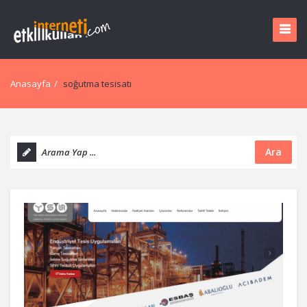
Anasayfa
/
soğutma tesisatı
Ara