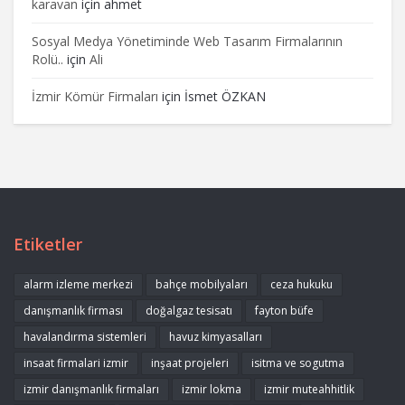
karavan
için
ahmet
Sosyal Medya Yönetiminde Web Tasarım Firmalarının
Rolü..
için
Ali
İzmir Kömür Firmaları
için
İsmet ÖZKAN
Etiketler
alarm izleme merkezi
bahçe mobilyaları
ceza hukuku
danışmanlık firması
doğalgaz tesisatı
fayton büfe
havalandırma sistemleri
havuz kimyasalları
insaat firmalari izmir
inşaat projeleri
isitma ve sogutma
izmir danışmanlık firmaları
izmir lokma
izmir muteahhitlik