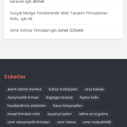
karavan
için
ahmet
Sosyal Medya Yönetiminde Web Tasarım Firmalarının
Rolü..
için
Ali
İzmir Kömür Firmaları
için
İsmet ÖZKAN
Etiketler
alarm izleme merkezi
bahçe mobilyaları
ceza hukuku
danışmanlık firması
doğalgaz tesisatı
fayton büfe
havalandırma sistemleri
havuz kimyasalları
insaat firmalari izmir
inşaat projeleri
isitma ve sogutma
izmir danışmanlık firmaları
izmir lokma
izmir muteahhitlik