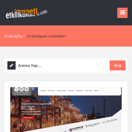
Anasayfa
/
ısı pompası sistemleri
Ara