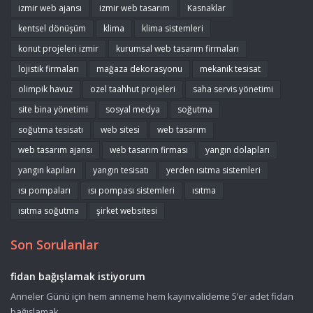
izmir web ajansı
izmir web tasarım
Kasnaklar
kentsel dönüşüm
klima
klima sistemleri
konut projeleri izmir
kurumsal web tasarım firmaları
lojistik firmaları
mağaza dekorasyonu
mekanik tesisat
olimpik havuz
ozel taahhut projeleri
saha servis yönetimi
site bina yönetimi
sosyal medya
soğutma
soğutma tesisatı
web sitesi
web tasarım
web tasarım ajansı
web tasarım firması
yangın dolapları
yangın kapıları
yangın tesisatı
yerden ısıtma sistemleri
ısı pompaları
ısı pompası sistemleri
ısıtma
ısıtma soğutma
şirket websitesi
Son Sorulanlar
fidan bağışlamak istiyorum
Anneler Günü için hem anneme hem kayınvalideme 5’er adet fidan
bağışlamak ...