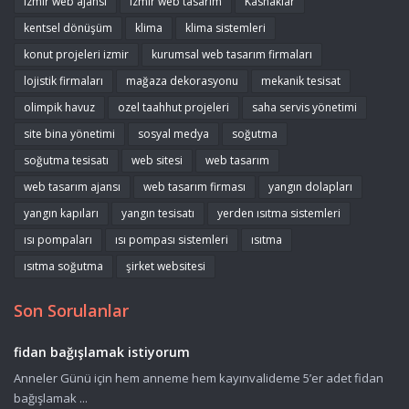
izmir web ajansı
izmir web tasarım
Kasnaklar
kentsel dönüşüm
klima
klima sistemleri
konut projeleri izmir
kurumsal web tasarım firmaları
lojistik firmaları
mağaza dekorasyonu
mekanik tesisat
olimpik havuz
ozel taahhut projeleri
saha servis yönetimi
site bina yönetimi
sosyal medya
soğutma
soğutma tesisatı
web sitesi
web tasarım
web tasarım ajansı
web tasarım firması
yangın dolapları
yangın kapıları
yangın tesisatı
yerden ısıtma sistemleri
ısı pompaları
ısı pompası sistemleri
ısıtma
ısıtma soğutma
şirket websitesi
Son Sorulanlar
fidan bağışlamak istiyorum
Anneler Günü için hem anneme hem kayınvalideme 5’er adet fidan
bağışlamak ...