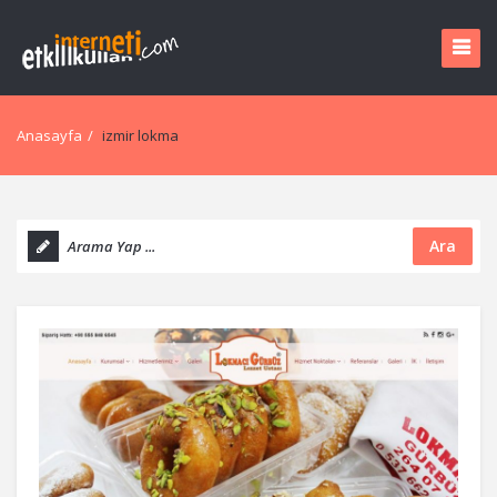
Anasayfa
/
izmir lokma
Ara