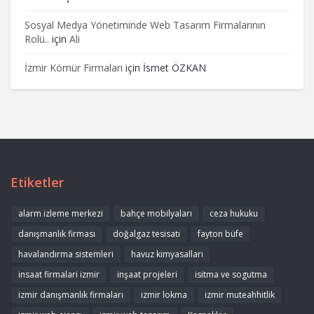
Sosyal Medya Yönetiminde Web Tasarım Firmalarının
Rolü..
için
Ali
İzmir Kömür Firmaları
için
İsmet ÖZKAN
Etiketler
alarm izleme merkezi
bahçe mobilyaları
ceza hukuku
danışmanlık firması
doğalgaz tesisatı
fayton büfe
havalandırma sistemleri
havuz kimyasalları
insaat firmalari izmir
inşaat projeleri
isitma ve sogutma
izmir danışmanlık firmaları
izmir lokma
izmir muteahhitlik