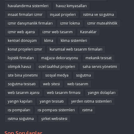
havalandırma sistemleri
havuz kimyasalları
insaat firmalari izmir
inşaat projeleri
isitma ve sogutma
izmir danışmanlık firmaları
izmir lokma
izmir muteahhitlik
izmir web ajansı
izmir web tasarım
Kasnaklar
kentsel dönüşüm
klima
klima sistemleri
konut projeleri izmir
kurumsal web tasarım firmaları
lojistik firmaları
mağaza dekorasyonu
mekanik tesisat
olimpik havuz
ozel taahhut projeleri
saha servis yönetimi
site bina yönetimi
sosyal medya
soğutma
soğutma tesisatı
web sitesi
web tasarım
web tasarım ajansı
web tasarım firması
yangın dolapları
yangın kapıları
yangın tesisatı
yerden ısıtma sistemleri
ısı pompaları
ısı pompası sistemleri
ısıtma
ısıtma soğutma
şirket websitesi
Son Sorulanlar