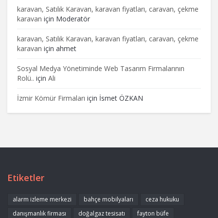
karavan, Satılık Karavan, karavan fiyatları, caravan, çekme
karavan
için
Moderatör
karavan, Satılık Karavan, karavan fiyatları, caravan, çekme
karavan
için
ahmet
Sosyal Medya Yönetiminde Web Tasarım Firmalarının
Rolü..
için
Ali
İzmir Kömür Firmaları
için
İsmet ÖZKAN
Etiketler
alarm izleme merkezi
bahçe mobilyaları
ceza hukuku
danışmanlık firması
doğalgaz tesisatı
fayton büfe