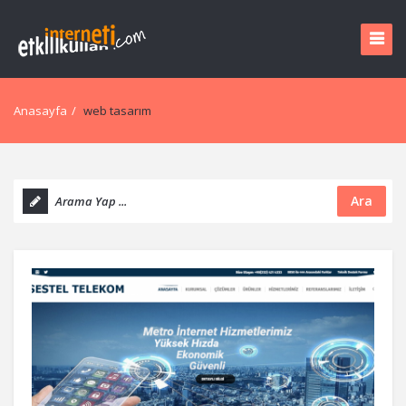
Anasayfa
/
web tasarım
Ara