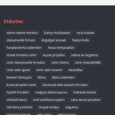
Etiketler
alarm izleme merkezi
bahçe mobilyaları
ceza hukuku
danışmanlık firması
doğalgaz tesisatı
fayton büfe
havalandırma sistemleri
havuz kimyasalları
insaat firmalari izmir
inşaat projeleri
isitma ve sogutma
izmir danışmanlık firmaları
izmir lokma
izmir muteahhitlik
izmir web ajansı
izmir web tasarım
Kasnaklar
kentsel dönüşüm
klima
klima sistemleri
konut projeleri izmir
kurumsal web tasarım firmaları
lojistik firmaları
mağaza dekorasyonu
mekanik tesisat
olimpik havuz
ozel taahhut projeleri
saha servis yönetimi
site bina yönetimi
sosyal medya
soğutma
soğutma tesisatı
web sitesi
web tasarım