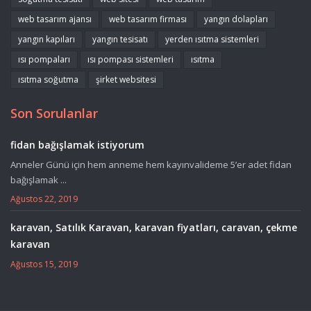
web tasarım ajansı
web tasarım firması
yangın dolapları
yangın kapıları
yangın tesisatı
yerden ısıtma sistemleri
ısı pompaları
ısı pompası sistemleri
ısıtma
ısıtma soğutma
şirket websitesi
Son Sorulanlar
fidan bağışlamak istiyorum
Anneler Günü için hem anneme hem kayınvalideme 5’er adet fidan
bağışlamak ...
Ağustos 22, 2019
karavan, Satılık Karavan, karavan fiyatları, caravan, çekme
karavan
Ağustos 15, 2019