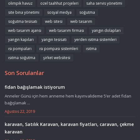
olimpik havuz
ozel taahhut projeleri
saha servis yönetimi
site bina yönetimi
sosyal medya
soğutma
soğutma tesisatı
web sitesi
web tasarım
web tasarım ajansı
web tasarım firması
yangın dolapları
yangın kapıları
yangın tesisatı
yerden ısıtma sistemleri
ısı pompaları
ısı pompası sistemleri
ısıtma
ısıtma soğutma
şirket websitesi
Son Sorulanlar
fidan bağışlamak istiyorum
Anneler Günü için hem anneme hem kayınvalideme 5’er adet fidan
bağışlamak ...
Ağustos 22, 2019
karavan, Satılık Karavan, karavan fiyatları, caravan, çekme
karavan