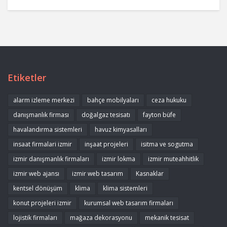
Etiketler
alarm izleme merkezi
bahçe mobilyaları
ceza hukuku
danışmanlık firması
doğalgaz tesisatı
fayton büfe
havalandırma sistemleri
havuz kimyasalları
insaat firmalari izmir
inşaat projeleri
isitma ve sogutma
izmir danışmanlık firmaları
izmir lokma
izmir muteahhitlik
izmir web ajansı
izmir web tasarım
Kasnaklar
kentsel dönüşüm
klima
klima sistemleri
konut projeleri izmir
kurumsal web tasarım firmaları
lojistik firmaları
mağaza dekorasyonu
mekanik tesisat