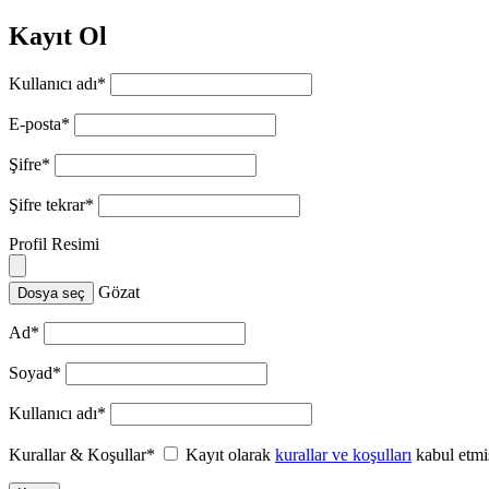
Kayıt Ol
Kullanıcı adı
*
E-posta
*
Şifre
*
Şifre tekrar
*
Profil Resimi
Gözat
Dosya seç
Ad
*
Soyad
*
Kullanıcı adı
*
Kurallar & Koşullar
*
Kayıt olarak
kurallar ve koşulları
kabul etmi