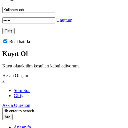
Unuttum
Beni hatırla
Kayıt Ol
Kayıt olarak tüm koşulları kabul ediyorum.
Hesap Oluştur
x
Soru Sor
Giriş
Ask a Question
Anasayfa