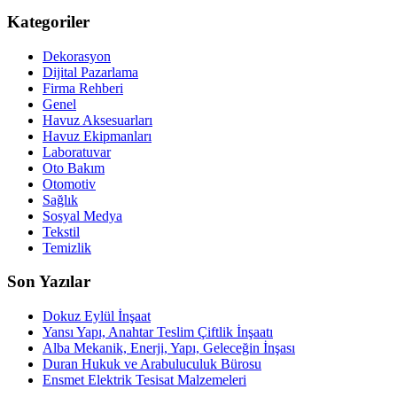
Kategoriler
Dekorasyon
Dijital Pazarlama
Firma Rehberi
Genel
Havuz Aksesuarları
Havuz Ekipmanları
Laboratuvar
Oto Bakım
Otomotiv
Sağlık
Sosyal Medya
Tekstil
Temizlik
Son Yazılar
Dokuz Eylül İnşaat
Yansı Yapı, Anahtar Teslim Çiftlik İnşaatı
Alba Mekanik, Enerji, Yapı, Geleceğin İnşası
Duran Hukuk ve Arabuluculuk Bürosu
Ensmet Elektrik Tesisat Malzemeleri