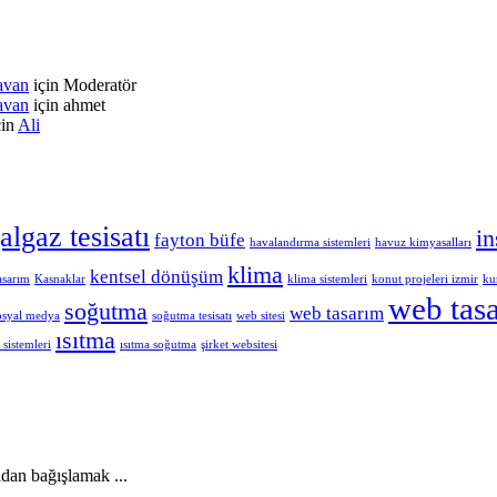
ravan
için
Moderatör
ravan
için
ahmet
çin
Ali
algaz tesisatı
in
fayton büfe
havalandırma sistemleri
havuz kimyasalları
klima
kentsel dönüşüm
asarım
Kasnaklar
klima sistemleri
konut projeleri izmir
ku
web tasa
soğutma
web tasarım
osyal medya
soğutma tesisatı
web sitesi
ısıtma
 sistemleri
ısıtma soğutma
şirket websitesi
dan bağışlamak ...