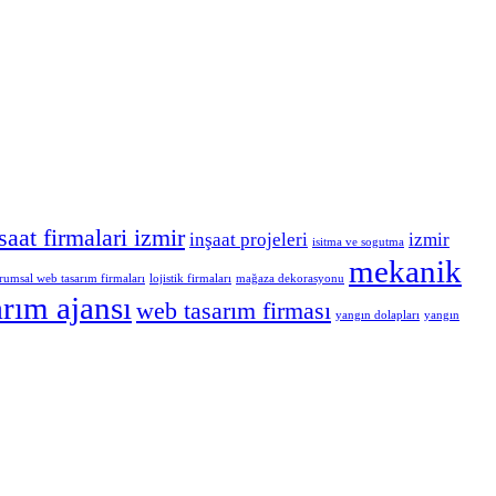
saat firmalari izmir
inşaat projeleri
izmir
isitma ve sogutma
mekanik
rumsal web tasarım firmaları
lojistik firmaları
mağaza dekorasyonu
rım ajansı
web tasarım firması
yangın dolapları
yangın