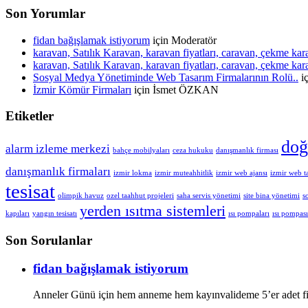
Son Yorumlar
fidan bağışlamak istiyorum
için
Moderatör
karavan, Satılık Karavan, karavan fiyatları, caravan, çekme ka
karavan, Satılık Karavan, karavan fiyatları, caravan, çekme ka
Sosyal Medya Yönetiminde Web Tasarım Firmalarının Rolü..
i
İzmir Kömür Firmaları
için
İsmet ÖZKAN
Etiketler
doğ
alarm izleme merkezi
bahçe mobilyaları
ceza hukuku
danışmanlık firması
danışmanlık firmaları
izmir lokma
izmir muteahhitlik
izmir web ajansı
izmir web t
tesisat
olimpik havuz
ozel taahhut projeleri
saha servis yönetimi
site bina yönetimi
s
yerden ısıtma sistemleri
kapıları
yangın tesisatı
ısı pompaları
ısı pompası
Son Sorulanlar
fidan bağışlamak istiyorum
Anneler Günü için hem anneme hem kayınvalideme 5’er adet fi