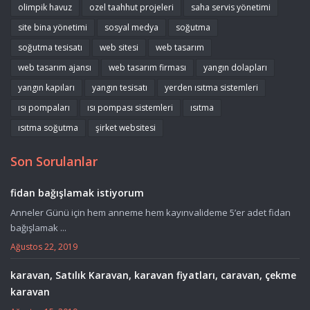
olimpik havuz
ozel taahhut projeleri
saha servis yönetimi
site bina yönetimi
sosyal medya
soğutma
soğutma tesisatı
web sitesi
web tasarım
web tasarım ajansı
web tasarım firması
yangın dolapları
yangın kapıları
yangın tesisatı
yerden ısıtma sistemleri
ısı pompaları
ısı pompası sistemleri
ısıtma
ısıtma soğutma
şirket websitesi
Son Sorulanlar
fidan bağışlamak istiyorum
Anneler Günü için hem anneme hem kayınvalideme 5’er adet fidan
bağışlamak ...
Ağustos 22, 2019
karavan, Satılık Karavan, karavan fiyatları, caravan, çekme
karavan