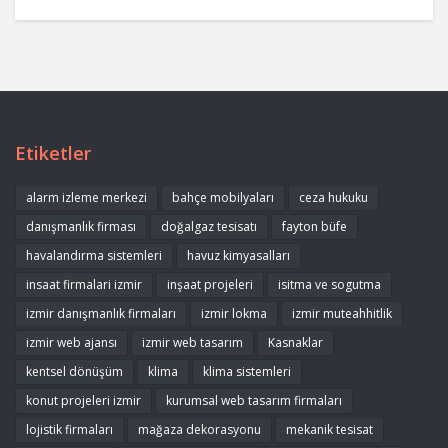
Etiketler
alarm izleme merkezi
bahçe mobilyaları
ceza hukuku
danışmanlık firması
doğalgaz tesisatı
fayton büfe
havalandırma sistemleri
havuz kimyasalları
insaat firmalari izmir
inşaat projeleri
isitma ve sogutma
izmir danışmanlık firmaları
izmir lokma
izmir muteahhitlik
izmir web ajansı
izmir web tasarım
Kasnaklar
kentsel dönüşüm
klima
klima sistemleri
konut projeleri izmir
kurumsal web tasarım firmaları
lojistik firmaları
mağaza dekorasyonu
mekanik tesisat