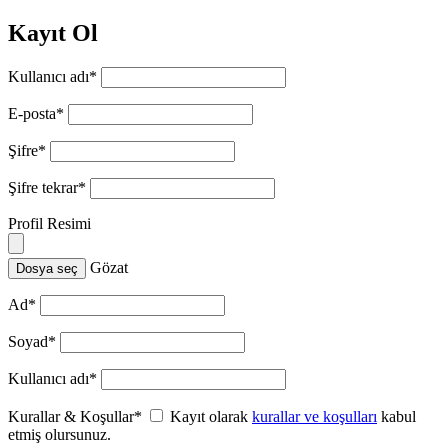
Kayıt Ol
Kullanıcı adı
*
E-posta
*
Şifre
*
Şifre tekrar
*
Profil Resimi
Gözat
Dosya seç
Ad
*
Soyad
*
Kullanıcı adı
*
Kurallar & Koşullar
*
Kayıt olarak
kurallar ve koşulları
kabul
etmiş olursunuz.