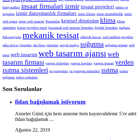
insaat firmalari izmir
inşaat projeleri
kimyasalları
isitma ve
izmir danışmanlık firmaları
sogutma
izmir lokma
izmir muteahhitlik
izmir
klima
kentsel dönüşüm
web ajansı
izmir web tasarım
Kasnaklar
klima
sistemleri
konut projeleri izmir
kurumsal web tasarım firmaları
lojistik firmaları
mağaza
mekanik tesisat
dekorasyonu
olimpik havuz
ozel taahhut projeleri
soğutma
saha servis yönetimi
site bina yönetimi
sosyal medya
soğutma tesisatı
web
web tasarım ajansı
web
web tasarım
sitesi
tasarım firması
yerden
yangın dolapları
yangın kapıları
yangın tesisatı
ısıtma sistemleri
ısıtma
ısı pompaları
ısı pompası sistemleri
ısıtma
soğutma
şirket websitesi
Son Sorulanlar
fidan bağışlamak istiyorum
Anneler Günü için hem anneme hem kayınvalideme 5’er adet
fidan bağışlamak ...
Ağustos 22, 2019