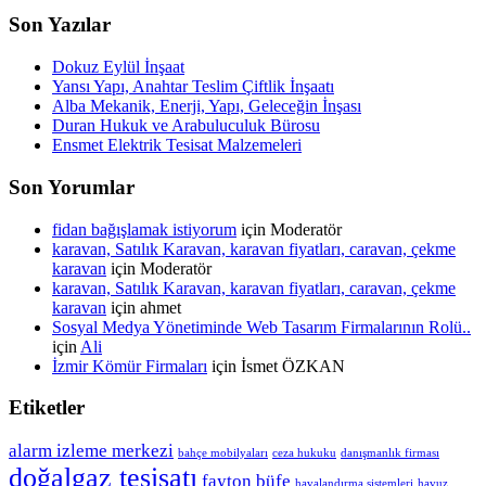
Son Yazılar
Dokuz Eylül İnşaat
Yansı Yapı, Anahtar Teslim Çiftlik İnşaatı
Alba Mekanik, Enerji, Yapı, Geleceğin İnşası
Duran Hukuk ve Arabuluculuk Bürosu
Ensmet Elektrik Tesisat Malzemeleri
Son Yorumlar
fidan bağışlamak istiyorum
için
Moderatör
karavan, Satılık Karavan, karavan fiyatları, caravan, çekme
karavan
için
Moderatör
karavan, Satılık Karavan, karavan fiyatları, caravan, çekme
karavan
için
ahmet
Sosyal Medya Yönetiminde Web Tasarım Firmalarının Rolü..
için
Ali
İzmir Kömür Firmaları
için
İsmet ÖZKAN
Etiketler
alarm izleme merkezi
bahçe mobilyaları
ceza hukuku
danışmanlık firması
doğalgaz tesisatı
fayton büfe
havalandırma sistemleri
havuz