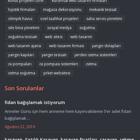
konut projeleri izmir
kurumsal web tasarım firmaları
lojistik firmaları
mağaza dekorasyonu
mekanik tesisat
olimpik havuz
ozel taahhut projeleri
saha servis yönetimi
site bina yönetimi
sosyal medya
soğutma
soğutma tesisatı
web sitesi
web tasarım
web tasarım ajansı
web tasarım firması
yangın dolapları
yangın kapıları
yangın tesisatı
yerden ısıtma sistemleri
ısı pompaları
ısı pompası sistemleri
ısıtma
ısıtma soğutma
şirket websitesi
Son Sorulanlar
fidan bağışlamak istiyorum
Anneler Günü için hem anneme hem kayınvalideme 5’er adet fidan
bağışlamak ...
Ağustos 22, 2019
karavan, Satılık Karavan, karavan fiyatları, caravan, çekme