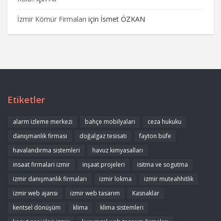
İzmir Kömür Firmaları
için
İsmet ÖZKAN
Etiketler
alarm izleme merkezi
bahçe mobilyaları
ceza hukuku
danışmanlık firması
doğalgaz tesisatı
fayton büfe
havalandırma sistemleri
havuz kimyasalları
insaat firmalari izmir
inşaat projeleri
isitma ve sogutma
izmir danışmanlık firmaları
izmir lokma
izmir muteahhitlik
izmir web ajansı
izmir web tasarım
Kasnaklar
kentsel dönüşüm
klima
klima sistemleri