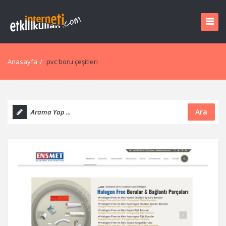
Anasayfa
/
pvc boru çeşitleri
Ara