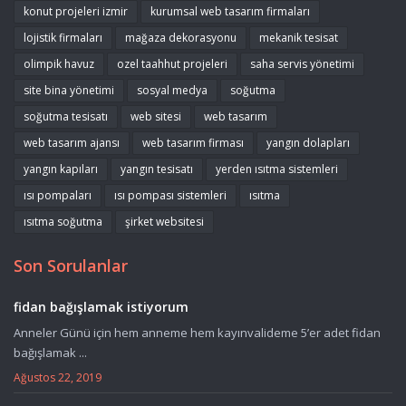
konut projeleri izmir
kurumsal web tasarım firmaları
lojistik firmaları
mağaza dekorasyonu
mekanik tesisat
olimpik havuz
ozel taahhut projeleri
saha servis yönetimi
site bina yönetimi
sosyal medya
soğutma
soğutma tesisatı
web sitesi
web tasarım
web tasarım ajansı
web tasarım firması
yangın dolapları
yangın kapıları
yangın tesisatı
yerden ısıtma sistemleri
ısı pompaları
ısı pompası sistemleri
ısıtma
ısıtma soğutma
şirket websitesi
Son Sorulanlar
fidan bağışlamak istiyorum
Anneler Günü için hem anneme hem kayınvalideme 5’er adet fidan
bağışlamak ...
Ağustos 22, 2019