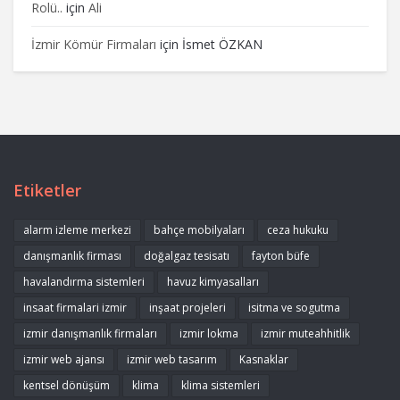
Rolü..
için
Ali
İzmir Kömür Firmaları
için
İsmet ÖZKAN
Etiketler
alarm izleme merkezi
bahçe mobilyaları
ceza hukuku
danışmanlık firması
doğalgaz tesisatı
fayton büfe
havalandırma sistemleri
havuz kimyasalları
insaat firmalari izmir
inşaat projeleri
isitma ve sogutma
izmir danışmanlık firmaları
izmir lokma
izmir muteahhitlik
izmir web ajansı
izmir web tasarım
Kasnaklar
kentsel dönüşüm
klima
klima sistemleri