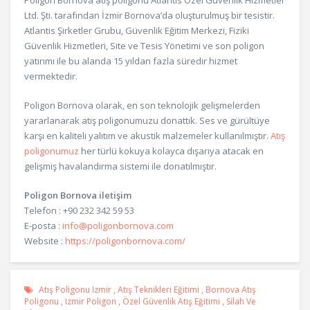
Poligon Bornova atış poligonu Atlantis Özel Güvenlik Hizmetler
Ltd. Şti. tarafından İzmir Bornova’da oluşturulmuş bir tesistir.
Atlantis Şirketler Grubu, Güvenlik Eğitim Merkezi, Fiziki
Güvenlik Hizmetleri, Site ve Tesis Yönetimi ve son poligon
yatırımı ile bu alanda 15 yıldan fazla süredir hizmet
vermektedir.
Poligon Bornova olarak, en son teknolojik gelişmelerden
yararlanarak atış poligonumuzu donattık. Ses ve gürültüye
karşı en kaliteli yalıtım ve akustik malzemeler kullanılmıştır.
Atış
poligonumuz
her türlü kokuya kolayca dışarıya atacak en
gelişmiş havalandırma sistemi ile donatılmıştır.
Poligon Bornova iletişim
Telefon : +90 232 342 59 53
E-posta :
info@poligonbornova.com
Website :
https://poligonbornova.com/
Atış Poligonu Izmir
,
Atış Teknikleri Eğitimi
,
Bornova Atış
Poligonu
,
Izmir Poligon
,
Özel Güvenlik Atış Eğitimi
,
Silah Ve