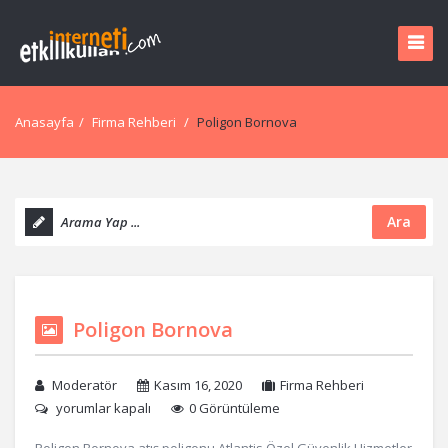
Anasayfa
/
Firma Rehberi
/
Poligon Bornova
Ara
Poligon Bornova
Moderatör
Kasım 16, 2020
Firma Rehberi
yorumlar kapalı
0 Görüntüleme