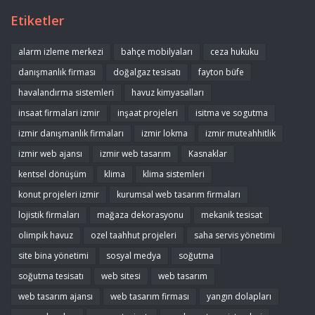
Etiketler
alarm izleme merkezi
bahçe mobilyaları
ceza hukuku
danışmanlık firması
doğalgaz tesisatı
fayton büfe
havalandırma sistemleri
havuz kimyasalları
insaat firmalari izmir
inşaat projeleri
isitma ve sogutma
izmir danışmanlık firmaları
izmir lokma
izmir muteahhitlik
izmir web ajansı
izmir web tasarım
Kasnaklar
kentsel dönüşüm
klima
klima sistemleri
konut projeleri izmir
kurumsal web tasarım firmaları
lojistik firmaları
mağaza dekorasyonu
mekanik tesisat
olimpik havuz
ozel taahhut projeleri
saha servis yönetimi
site bina yönetimi
sosyal medya
soğutma
soğutma tesisatı
web sitesi
web tasarım
web tasarım ajansı
web tasarım firması
yangın dolapları