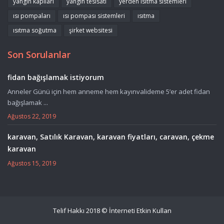
yangın kapıları
yangın tesisatı
yerden ısıtma sistemleri
ısı pompaları
ısı pompası sistemleri
ısıtma
ısıtma soğutma
şirket websitesi
Son Sorulanlar
fidan bağışlamak istiyorum
Anneler Günü için hem anneme hem kayınvalideme 5’er adet fidan
bağışlamak ...
Ağustos 22, 2019
karavan, Satılık Karavan, karavan fiyatları, caravan, çekme
karavan
Ağustos 15, 2019
Telif Hakkı 2018 © İnterneti Etkin Kullan