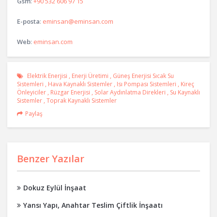
Gsm
:
+90 532 606 97 15
E-posta
:
eminsan@eminsan.com
Web
:
eminsan.com
Elektrik Enerjisi
,
Enerji Üretimi
,
Güneş Enerjisi Sıcak Su
Sistemleri
,
Hava Kaynaklı Sistemler
,
Isı Pompası Sistemleri
,
Kireç
Önleyiciler
,
Rüzgar Enerjisi
,
Solar Aydınlatma Direkleri
,
Su Kaynaklı
Sistemler
,
Toprak Kaynaklı Sistemler
Paylaş
Benzer Yazılar
Dokuz Eylül İnşaat
Yansı Yapı, Anahtar Teslim Çiftlik İnşaatı