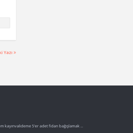
ki Yazı
 kayınvalideme 5’er adet fidan bağışlamak ...