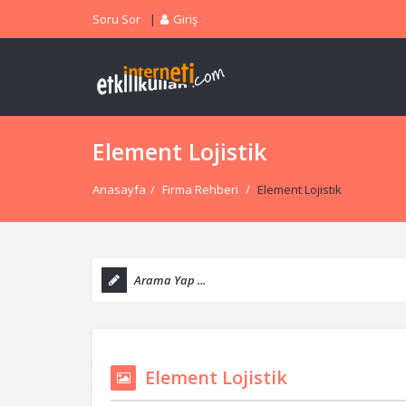
Soru Sor
Giriş
Element Lojistik
Anasayfa
/
Firma Rehberi
/
Element Lojistik
Element Lojistik