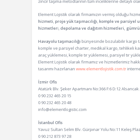
zincir taşıma metodlarının tüm inceliklerine detaylı o
Element Lojistik olarak firmamızın vermiş olduğu hizme
hizmeti
,
proje yük taşımacılığı
,
komple ve parsiyel ul
hizmetler
i,
depolama ve dağıtım hizmetleri,
gümrük
Havayolu taşımacılığı
bünyesinde bozulabilir kargo taş
komple ve parsiyel charter, medikal kargo, tehlikeli ka
araç yüklemesi, komple tır yüklemesi, parsiyel tır yükle
Element Lojistik olarak firmamız ve hizmetlerimiz hakk
tasarımı hazırlanan
www.elementlojistik.com.tr
interne
İzmir Ofis
Atatürk Blv. Şeker Apartmanı No:366 F:6 D:12 Alsancak 
0 90 232 465 20 15
0 90 232 465 20 48
info@elementlogistic.com
İstanbul Ofis
Yavuz Sultan Selim Blv. Gürpınar Yolu No:11 Keleş Pla
0 90 212 873 97 28