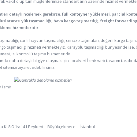
larak vakıf olup tüm müşterilerimize standartların üzerinde hizmet vermekte
tleri detaylı incelemek gerekirse,
full konteyner yüklemesi
,
parcial kont
uslararası yük taşımacılığı,
hava kargo taşımacılığ
ı,
freight forwardin
leme hizmetleridir
.
ımacılığı, canlı hayvan taşımacılığı, cenaze taşımaları, değerli kargo taşıma
rgo taşımacılığı hizmeti vermekteyiz. Karayolu taşımacılığı bünyesinde ise,
mesi, ısı kontrollü taşıma hizmetleridir.
ında daha detaylı bilgiye ulaşmak için Localveri İzmir web tasarım tarafın
t sitemizi ziyaret edebilirsiniz.
/ İzmir
za K: 8 Ofis: 141 Beykent – Büyükçekmece – İstanbul