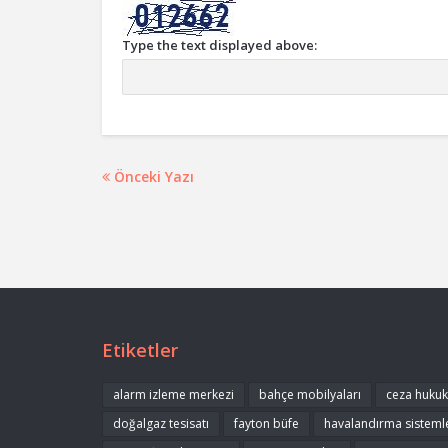
Type the text displayed above:
Önceki Yazı
Etiketler
alarm izleme merkezi
bahçe mobilyaları
ceza huku
doğalgaz tesisatı
fayton büfe
havalandırma sisteml