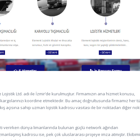
 Lojistik Ltd. adı ile İzmir’de kurulmuştur. Firmamızın ana hizmet konusu,
ve kargolarınızı koordine etmektedir. Bu amaç doğrultusunda firmamız her tü
kış açısına sahip uzman lojistik kadrosu vasıtası ile bir noktadan diğer no
meti verirken dünya limanlarında bulunan güçlü network ağından
anlaşmış kadrosu ise, pek çok uluslararası projeye imza atmıştır. Ekibim