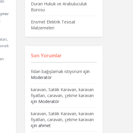
dir.
Duran Hukuk ve Arabuluculuk
Bürosu
eyner
g
Ensmet Elektrik Tesisat
Malzemeleri
ları,
 binek
Son Yorumlar
dan
fidan bağışlamak istiyorum
için
Moderatör
karavan, Satılık Karavan, karavan
fiyatları, caravan, çekme karavan
için
Moderatör
karavan, Satılık Karavan, karavan
fiyatları, caravan, çekme karavan
için
ahmet