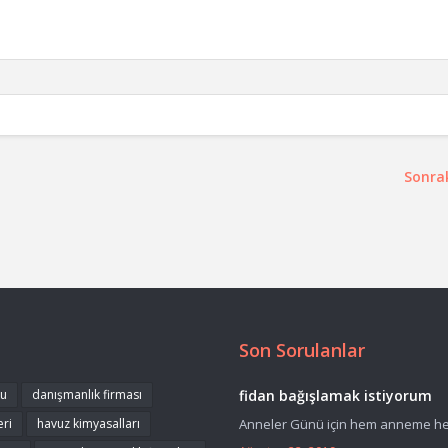
Sonra
Son Sorulanlar
ku
danışmanlık firması
fidan bağışlamak istiyorum
eri
havuz kimyasalları
Anneler Günü için hem anneme hem