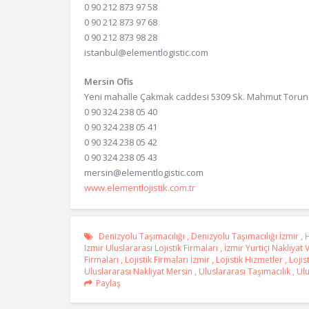
0 90 212 873 97 58
0 90 212 873 97 68
0 90 212 873 98 28
istanbul@elementlogistic.com
Mersin Ofis
Yeni mahalle Çakmak caddesi 5309 Sk. Mahmut Torun 
0 90 324 238 05 40
0 90 324 238 05 41
0 90 324 238 05 42
0 90 324 238 05 43
mersin@elementlogistic.com
www.elementlojistik.com.tr
Denizyolu Taşımacılığı
,
Denizyolu Taşımacılığı İzmir
,
Izmir Uluslararası Lojistik Firmaları
,
İzmir Yurtiçi Nakliyat 
Firmaları
,
Lojistik Firmaları İzmir
,
Lojistik Hizmetler
,
Lojis
Uluslararası Nakliyat Mersin
,
Uluslararası Taşımacılık
,
Ulu
Paylaş